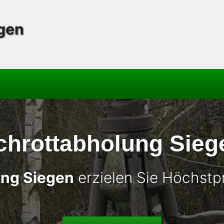
gen
chrottabholung Sieg
ung Siegen
erzielen Sie Höchstpr