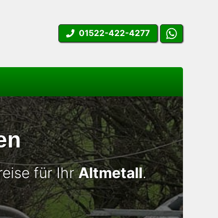
01522-422-4277
en
eise für Ihr
Altmetall
.