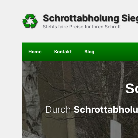
Zum
Inhalt
Schrottabholung Sie
springen
Stehts faire Preise für Ihren Schrott
Home
Kontakt
Blog
S
Durch
Schrottabhol